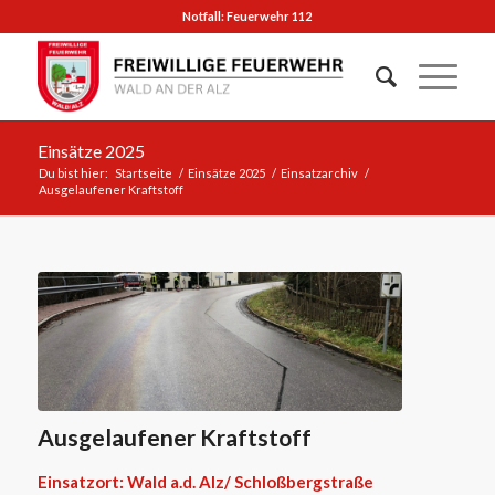
Notfall: Feuerwehr 112
Einsätze 2025
Du bist hier:
Startseite
/
Einsätze 2025
/
Einsatzarchiv
/
Ausgelaufener Kraftstoff
Ausgelaufener Kraftstoff
Einsatzort: Wald a.d. Alz/ Schloßbergstraße