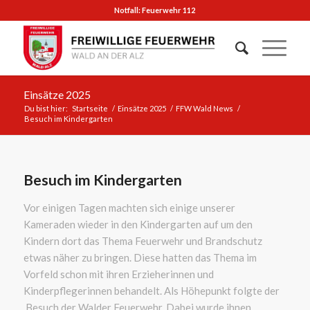
Notfall: Feuerwehr 112
Einsätze 2025
Du bist hier:
Startseite
/
Einsätze 2025
/
FFW Wald News
/
Besuch im Kindergarten
Besuch im Kindergarten
Vor einigen Tagen machten sich einige unserer
Kameraden wieder in den Kindergarten auf um den
Kindern dort das Thema Feuerwehr und Brandschutz
etwas näher zu bringen. Diese hatten das Thema im
Vorfeld schon mit ihren Erzieherinnen und
Kinderpflegerinnen behandelt. Als Höhepunkt folgte der
Besuch der Walder Feuerwehr. Dabei wurde ihnen