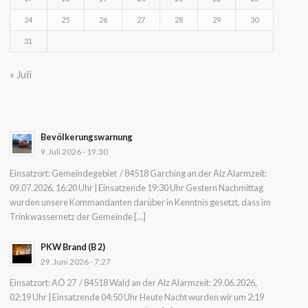
24
25
26
27
28
29
30
31
« Juli
Bevölkerungswarnung
9. Juli 2026 - 19:30
Einsatzort: Gemeindegebiet / 84518 Garching an der Alz Alarmzeit:
09.07.2026, 16:20 Uhr | Einsatzende 19:30 Uhr Gestern Nachmittag
wurden unsere Kommandanten darüber in Kenntnis gesetzt, dass im
Trinkwassernetz der Gemeinde […]
PKW Brand (B 2)
29. Juni 2026 - 7:27
Einsatzort: AÖ 27 / 84518 Wald an der Alz Alarmzeit: 29.06.2026,
02:19 Uhr | Einsatzende 04:50 Uhr Heute Nacht wurden wir um 2:19