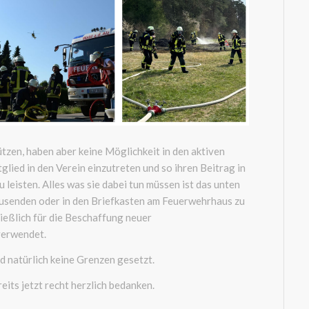
tzen, haben aber keine Möglichkeit in den aktiven
glied in den Verein einzutreten und so ihren Beitrag in
 leisten. Alles was sie dabei tun müssen ist das unten
zusenden oder in den Briefkasten am Feuerwehrhaus zu
ließlich für die Beschaffung neuer
verwendet.
d natürlich keine Grenzen gesetzt.
eits jetzt recht herzlich bedanken.