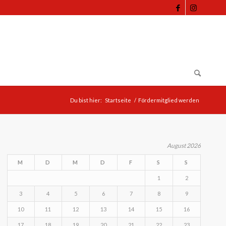
Du bist hier:
Startseite
/
Fördermitglied werden
August 2026
M
D
M
D
F
S
S
1
2
3
4
5
6
7
8
9
10
11
12
13
14
15
16
17
18
19
20
21
22
23