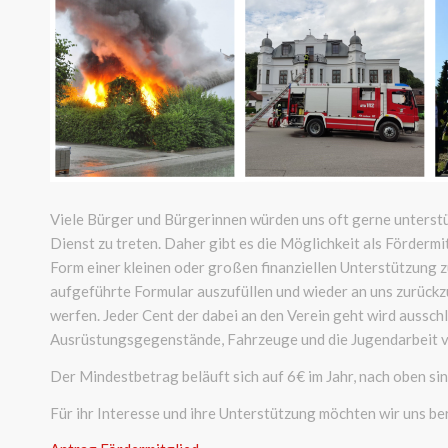
Viele Bürger und Bürgerinnen würden uns oft gerne unterstü
Dienst zu treten. Daher gibt es die Möglichkeit als Fördermit
Form einer kleinen oder großen finanziellen Unterstützung zu
aufgeführte Formular auszufüllen und wieder an uns zurück
werfen. Jeder Cent der dabei an den Verein geht wird aussch
Ausrüstungsgegenstände, Fahrzeuge und die Jugendarbeit 
Der Mindestbetrag beläuft sich auf 6€ im Jahr, nach oben sin
Für ihr Interesse und ihre Unterstützung möchten wir uns ber