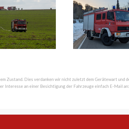
tem Zustand. Dies verdanken wir nicht zuletzt dem Gerätewart und de
er Interesse an einer Besichtigung der Fahrzeuge einfach E-Mail an