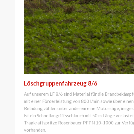
Löschgruppenfahrzeug 8/6
Auf unserem LF 8/6 sind Material für die Brandbekämpf
mit einer Förderleistung von 800 l/min sowie über ein
Beladung zählen unter anderem eine Motorsäge, insges
ist ein Schnellangriffsschlauch mit 50 m Länge verlast
Tragkraftspritze Rosenbauer PFPN 10-1000 zur Verfügu
vorhanden.