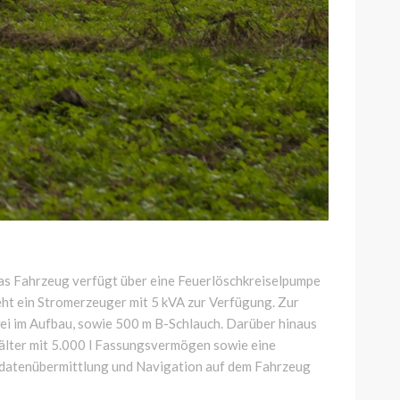
Das Fahrzeug verfügt über eine Feuerlöschkreiselpumpe
ht ein Stromerzeuger mit 5 kVA zur Verfügung. Zur
i im Aufbau, sowie 500 m B-Schlauch. Darüber hinaus
hälter mit 5.000 l Fassungsvermögen sowie eine
zdatenübermittlung und Navigation auf dem Fahrzeug