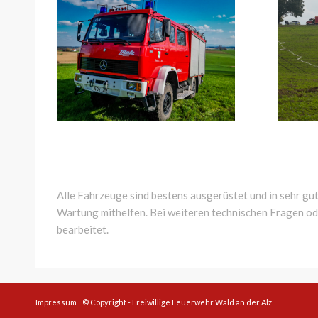
Alle Fahrzeuge sind bestens ausgerüstet und in sehr gu
Wartung mithelfen. Bei weiteren technischen Fragen od
bearbeitet.
Impressum
© Copyright - Freiwillige Feuerwehr Wald an der Alz