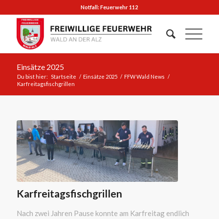
Notfall: Feuerwehr 112
Einsätze 2025
Du bist hier:
Startseite
/
Einsätze 2025
/
FFW Wald News
/
Karfreitagsfischgrillen
Karfreitagsfischgrillen
Nach zwei Jahren Pause konnte am Karfreitag endlich