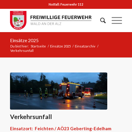
Notfall: Feuerwehr 112
Einsätze 2025
Du bist hier:
Startseite
/
Einsätze 2025
/
Einsatzarchiv
/
Verkehrsunfall
Verkehrsunfall
Einsatzort: Feichten / AÖ23 Geberting-Edelham