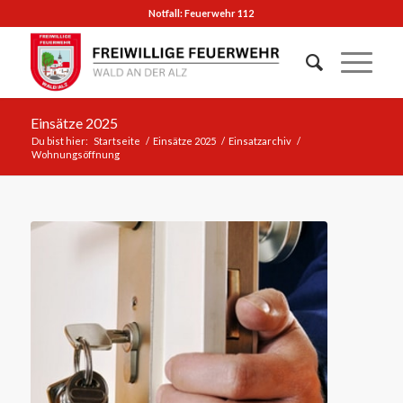
Notfall: Feuerwehr 112
Einsätze 2025
Du bist hier:
Startseite
/
Einsätze 2025
/
Einsatzarchiv
/
Wohnungsöffnung