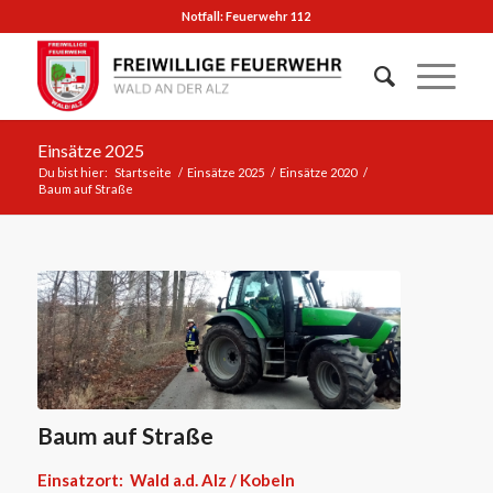
Notfall: Feuerwehr 112
Einsätze 2025
Du bist hier:
Startseite
/
Einsätze 2025
/
Einsätze 2020
/
Baum auf Straße
Baum auf Straße
Einsatzort: Wald a.d. Alz / Kobeln