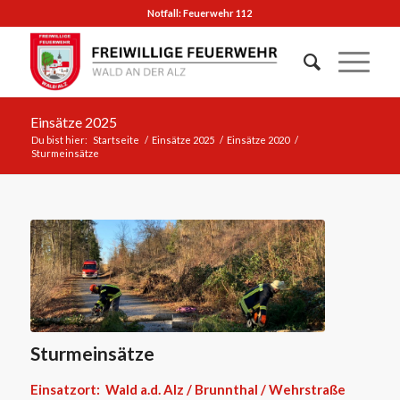
Notfall: Feuerwehr 112
Einsätze 2025
Du bist hier:
Startseite
/
Einsätze 2025
/
Einsätze 2020
/
Sturmeinsätze
Sturmeinsätze
Einsatzort: Wald a.d. Alz / Brunnthal / Wehrstraße