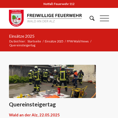
Notfall: Feuerwehr 112
Einsätze 2025
Du bist hier:
Startseite
/
Einsätze 2025
/
FFW Wald News
/
Quereinsteigertag
Quereinsteigertag
Wald an der Alz, 22.05.2025