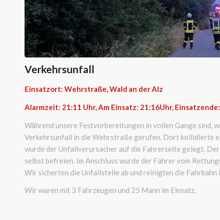
Verkehrsunfall
Einsatzort: Wehrstraße, Wald an der Alz
Alarmzeit: 21:11
Uhr, Am Einsatz: 21:16Uhr, Einsatzende
Während unsere Festvorbereitungen in vollen Gange sind, w
Verkehrsunfall in die Wehrstraße gerufen. Dort kollidierte
wurde der Unfallverursacher auf die Fahrerseite gelegt. Der
selbst befreien. Im Anschluss wurde der Fahrer vom Rettung
Wir sicherten die Unfallstelle ab und reinigten die Fahrbahn 
Wir waren mit 3 Fahrzeugen und 25 Mann im Einsatz.