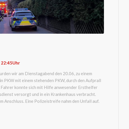
: 22:45
Uhr
urden wir am Dienstagabend den 20.06, zu einem
 ein PKW mit einem stehenden PKW, durch den Aufprall
 Fahrer konnte sich mit Hilfe anwesender Ersthelfer
sdienst versorgt und in ein Krankenhaus verbracht.
im Anschluss. Eine Polizeistreife nahm den Unfall auf.