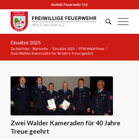
Notfall: Feuerwehr 112
Einsätze 2025
Du bist hier:
Startseite
/
Einsätze 2025
/
FFW Wald News
/
Zwei Walder Kameraden für 40 Jahre Treue geehrt
Zwei Walder Kameraden für 40 Jahre
Treue geehrt