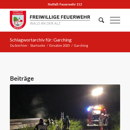
Notfall: Feuerwehr 112
Schlagwortarchiv für: Garching
Du bist hier:
Startseite
/
Einsätze 2025
/
Garching
Beiträge