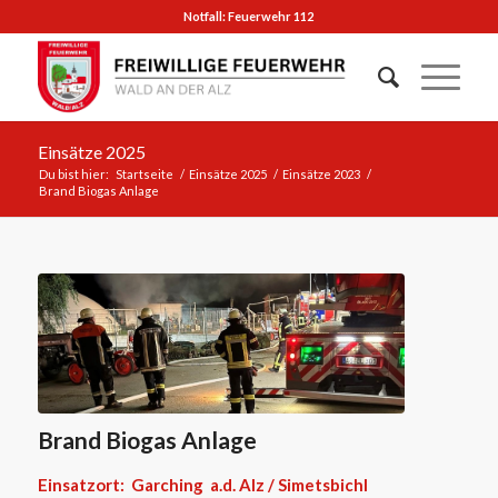
Notfall: Feuerwehr 112
Einsätze 2025
Du bist hier:
Startseite
/
Einsätze 2025
/
Einsätze 2023
/
Brand Biogas Anlage
Brand Biogas Anlage
Einsatzort: Garching a.d. Alz / Simetsbichl