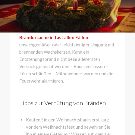
Brandursache in fast allen Fällen:
unsachgemäßer oder leichtsinniger Umgang mit
brennenden Wachskerzen. Kann ein
Entstehungsbrand nicht beim allerersten
Versuch gelöscht werden – Raum verlassen –
Türen schließen – Mitbewohner warnen und die
Feuerwehr alarmieren.
Tipps zur Verhütung von Bränden
Kaufen Sie den Weihnachtsbaum erst kurz
vor dem Weihnachtsfest und bewahren Sie
ihn in einem Gefäß mit Wasser auf, damit er