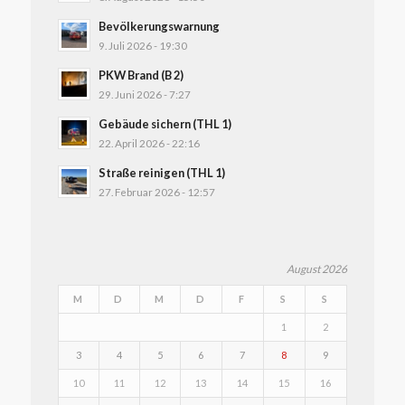
Bevölkerungswarnung
9. Juli 2026 - 19:30
PKW Brand (B 2)
29. Juni 2026 - 7:27
Gebäude sichern (THL 1)
22. April 2026 - 22:16
Straße reinigen (THL 1)
27. Februar 2026 - 12:57
August 2026
M
D
M
D
F
S
S
1
2
3
4
5
6
7
8
9
10
11
12
13
14
15
16