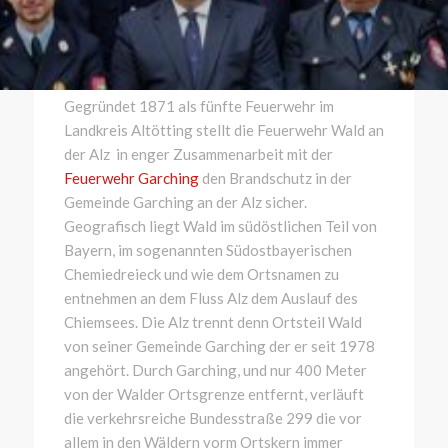
Gegründet 1871 als fünfte Feuerwehr im
Landkreis Altötting stellt die Feuerwehr Wald an
der Alz in enger Zusammenarbeit mit der
Feuerwehr Garching
den Brandschutz in der
Gemeinde Garching an der Alz sicher.
Geografisch liegt Wald im südöstlichen Teil von
Bayern, im sogenannten Südostbayerischen
Chemiedreieck und wie dem Ortsnamen zu
entnehmen an dem Fluss Alz dem Auslauf des
Chiemsees. Die Alz trennt denn Ortsteil Wald
von seiner Gemeinde Garching der er seit 1978
angehört. Durch Garching, und nur 400 Meter
von der Walder Ortsgrenze entfernt, verläuft
die verkehrsreiche Bundesstraße 299 die vor
allem in den Wäldern vorm Ortskern immer