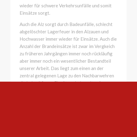
wieder für schwere Verkehrsunfälle und somit
Einsätze sorgt.
Auch die Alz sorgt durch Badeunfälle, schlecht
abgelöschter Lagerfeuer in den Alzauen und
Hochwasser immer wieder für Einsätze. Auch die
Anzahl der Brandeinsätze ist zwar im Vergkeich
zu früheren Jahrgängen immer noch rückläufig
aber immer noch ein wesentlicher Bestandteil
unserer Arbeit. Das liegt zum einen an der
zentral gelegenen Lage zu den Nachbarwehren
die bei größeren Einsätzen jederzeit auf unsere
Resourcen an Schlauch und Wasser in Form von
Tanks in unseren Löschfahrzeugen
zurückgreifen können. Zum anderen steigt die
Zahl der Brandeinsätze im direkten Umfeld also
im Ortsteil Wald wieder leicht an.
Auf den Unterseiten
Führung
,
Mannschaft
,