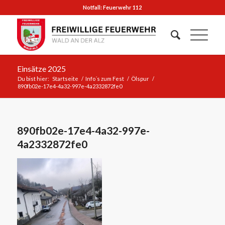
Notfall: Feuerwehr 112
Einsätze 2025
Du bist hier:
Startseite
/
Info´s zum Fest
/
Ölspur
/
890fb02e-17e4-4a32-997e-4a2332872fe0
890fb02e-17e4-4a32-997e-
4a2332872fe0