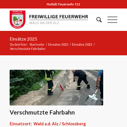
Notfall: Feuerwehr 112
Einsätze 2025
Du bist hier:
Startseite
/
Einsätze 2025
/
Einsätze 2023
/
Verschmutzte Fahrbahn
Verschmutzte Fahrbahn
Einsatzort: Wald a.d. Alz / Schlossberg