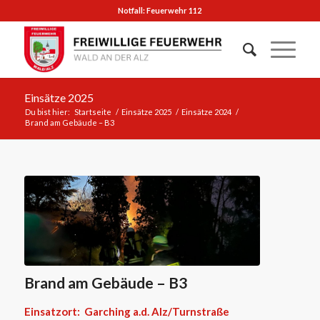
Notfall: Feuerwehr 112
Einsätze 2025
Du bist hier:
Startseite
/
Einsätze 2025
/
Einsätze 2024
/
Brand am Gebäude – B3
Brand am Gebäude – B3
Einsatzort: Garching a.d. Alz/Turnstraße