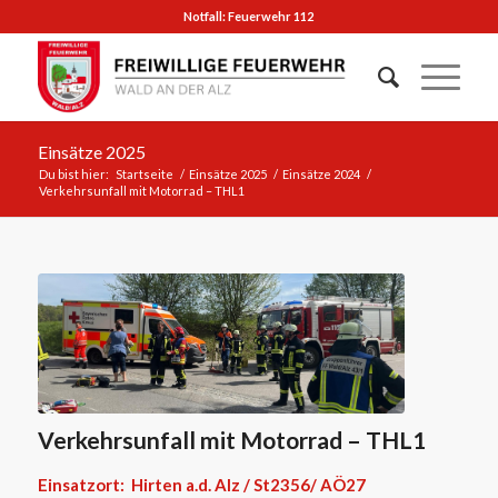
Notfall: Feuerwehr 112
Einsätze 2025
Du bist hier:
Startseite
/
Einsätze 2025
/
Einsätze 2024
/
Verkehrsunfall mit Motorrad – THL1
Verkehrsunfall mit Motorrad – THL1
Einsatzort: Hirten a.d. Alz / St2356/ AÖ27