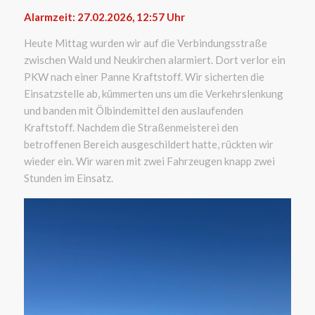
Alarmzeit: 27.02.2026, 12:57 Uhr
Heute Mittag wurden wir auf die Verbindungsstraße
zwischen Wald und Neukirchen alarmiert. Dort verlor ein
PKW nach einer Panne Kraftstoff. Wir sicherten die
Einsatzstelle ab, kümmerten uns um die Verkehrslenkung
und banden mit Ölbindemittel den auslaufenden
Kraftstoff. Nachdem die Straßenmeisterei den
betroffenen Bereich ausgeschildert hatte, rückten wir
wieder ein. Wir waren mit zwei Fahrzeugen knapp zwei
Stunden im Einsatz.